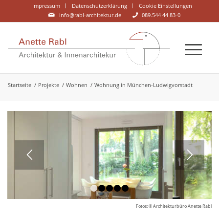
Impressum
Datenschutzerklärung
Cookie Einstellungen
info@rabl-architektur.de
089.544 44 83-0
Startseite
/
Projekte
/
Wohnen
/
Wohnung in München-Ludwigvorstadt
1
2
3
4
5
Fotos: © Architekturbüro Anette Rabl